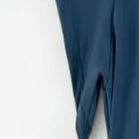
€0.00
(
0
)
Open menu