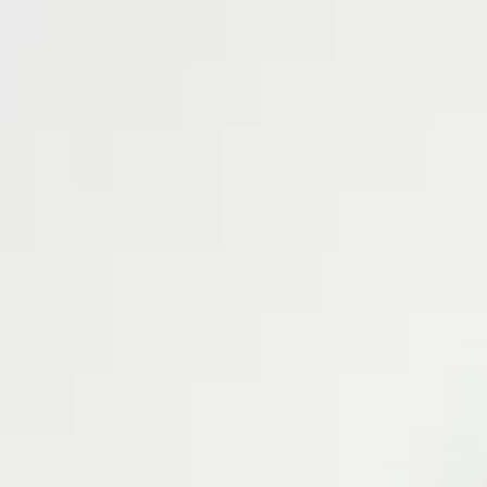
BREZPLAČNA POŠTNINA ZA VSA NAROČILA
Biba & Bubu
Handmade by Teja
Dojenčki
Otroci
Dodatki
O Biba & Bubu
Kaj iščete?
Moj račun